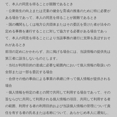
て、本人の同意を得ることが困難であるとき
・公衆衛生の向上または児童の健全な育成の推進のために特に必要が
ある場合であって、本人の同意を得ることが困難であるとき
・国の機関もしくは地方公共団体またはその委託を受けた者が法令の
定める事務を遂行することに対して協力する必要がある場合であっ
て、本人の同意を得ることにより当該事務の遂行に支障を及ぼすおそ
れがあるとき
前項の定めにかかわらず、次に掲げる場合には、当該情報の提供先は
第三者に該当しないものとします。
・当社が利用目的の達成に必要な範囲内において個人情報の取扱いの
全部または一部を委託する場合
・合併その他の事由による事業の承継に伴って個人情報が提供される
場合
・個人情報を特定の者との間で共同して利用する場合であって、その
旨ならびに共同して利用される個人情報の項目、共同して利用する者
の範囲、利用する者の利用目的および当該個人情報の管理について責
任を有する者の氏名または名称について、あらかじめ本人に通知し、