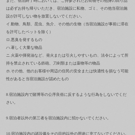
また、宿泊終了時においては、ご持参されたお荷物その他身の回り品
は必ずお持ち帰りいただき、宿泊施設に私物、ゴミ、その他当宿泊施
設が許可しない物を放置しないでください。
イ.動物、鳥類、昆虫、魚介、その他の生物（当宿泊施設が事前に滞在
を許可したペットを除く）
ロ.悪臭を発するもの
ハ.著しく大量な物品
ニ.火薬や揮発油など、発火または引火しやすいもの、法令によって所
持を禁止されている鉄砲、刀剣類または薬物等の物品
ホ.その他、他のお客様や周辺の住民の安全または快適性を損なう可能
性があると当宿泊施設が認めたもの
8.宿泊施設内で賭博等の公序良俗に反するような行為をしないでくだ
さい。
9.宿泊者以外の第三者を宿泊施設内に招かないでください。
10.宿泊施設内の諸設備をその目的以外の用途に充てないでください。